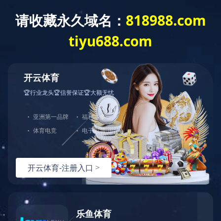
育
|
全防护服务
，由于您使用的请求方法存在潜在
。如果您有任何疑问或者认为这是一个误
：
面重试）：
问题反馈
hn-bj-dx/2.0.0