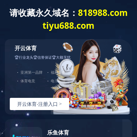
全防护服务
，由于您使用的请求方法存在潜在
育
|
。如果您有任何疑问或者认为这是一个误
：
面重试）：
问题反馈
hn-bj-dx/2.0.0