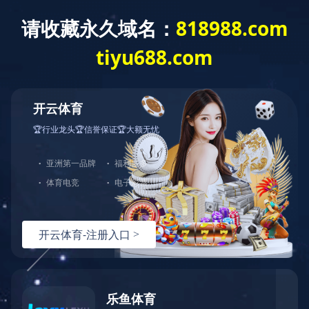
育
|
全防护服务
，由于您使用的请求方法存在潜在
。如果您有任何疑问或者认为这是一个误
：
面重试）：
问题反馈
hn-bj-dx/2.0.0