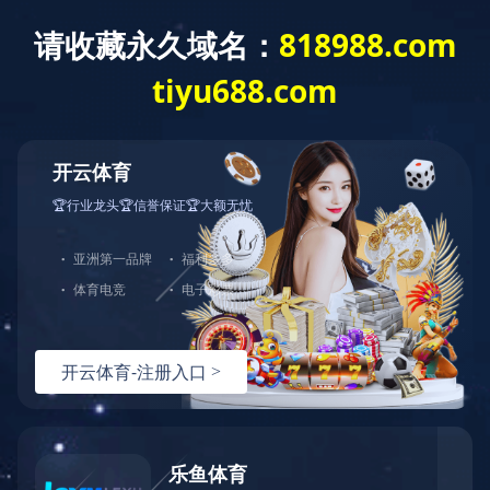
育
|
全防护服务
，由于您使用的请求方法存在潜在
。如果您有任何疑问或者认为这是一个误
：
面重试）：
问题反馈
hn-bj-dx/2.0.0