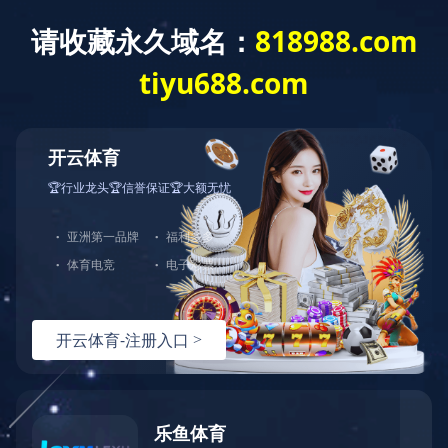
全防护服务
，由于您使用的请求方法存在潜在
育
|
。如果您有任何疑问或者认为这是一个误
：
面重试）：
问题反馈
hn-bj-dx/2.0.0