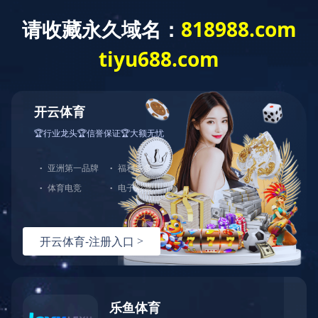
育
|
全防护服务
，由于您使用的请求方法存在潜在
。如果您有任何疑问或者认为这是一个误
：
面重试）：
问题反馈
hn-bj-dx/2.0.0