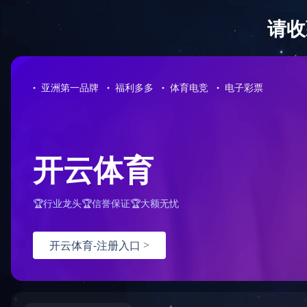
全防护服务
，由于您使用的请求方法存在潜在
。如果您有任何疑问或者认为这是一个误
：
面重试）：
问题反馈
hn-bj-dx/2.0.0