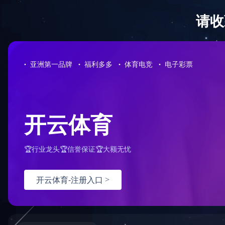
全防护服务
，由于您使用的请求方法存在潜在
。如果您有任何疑问或者认为这是一个误
：
面重试）：
问题反馈
hn-bj-dx/2.0.0