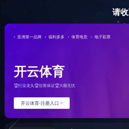
全防护服务
，由于您使用的请求方法存在潜在
。如果您有任何疑问或者认为这是一个误
：
面重试）：
问题反馈
hn-bj-dx/2.0.0