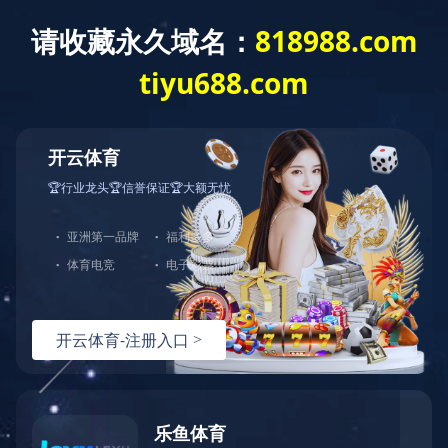
育
|
全防护服务
，由于您使用的请求方法存在潜在
。如果您有任何疑问或者认为这是一个误
：
面重试）：
问题反馈
hn-bj-dx/2.0.0