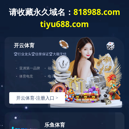
育
|
全防护服务
，由于您使用的请求方法存在潜在
。如果您有任何疑问或者认为这是一个误
：
面重试）：
问题反馈
hn-bj-dx/2.0.0