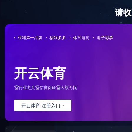
全防护服务
，由于您使用的请求方法存在潜在
。如果您有任何疑问或者认为这是一个误
：
面重试）：
问题反馈
hn-bj-dx/2.0.0