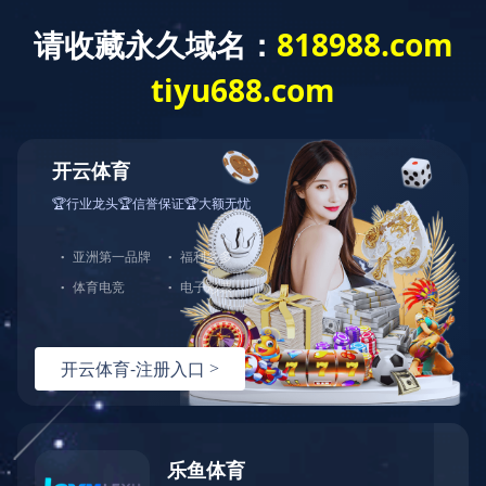
全防护服务
，由于您使用的请求方法存在潜在
育
|
。如果您有任何疑问或者认为这是一个误
：
面重试）：
问题反馈
hn-bj-dx/2.0.0