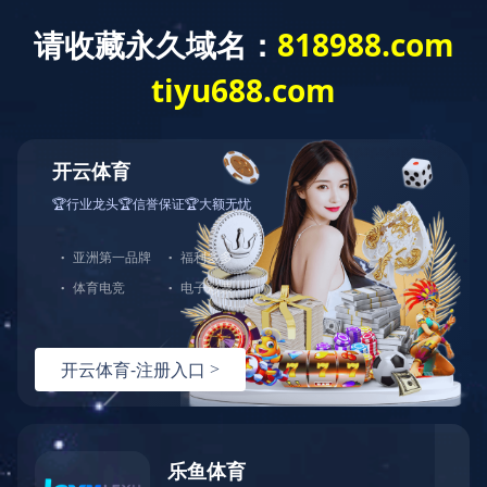
您现在的位置：
化纤信息网
>>
CCF视点·CCF评论
>> 正文
锦纶
2025年08月25日22:29 【作者：CCF 赵娟】
【严正声明】凡注明作者为 “CCF”的作品（含文字、图片、图表、数据等
处，并添加源链接，违者本网将依法追究责任。
CCF会员
请登录或注册会员！
登录名
密 码
默认登录