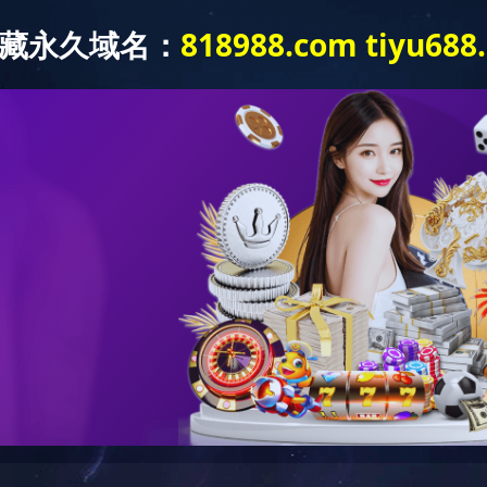
CCF 进口阔叶浆指数下调2个点
、图表、数据等）， 未经CCF授权，任何单位和个人不得全部或者部分转载。如需转载，请
服务简介
：
化纤各产品市场行情，价格信息。
具体栏目有CCF评论、CCF晨报、日报、周报、
月报，CCF涨跌榜，进出口数据，走势分析等。
更多服务...
华瑞信息通
掌上资讯，天下财富!
下载二维码。