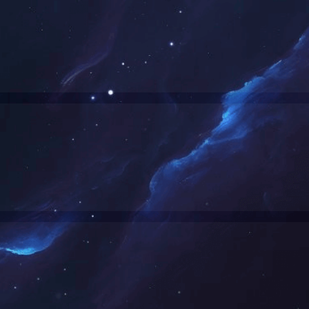
网产
需要
国）集团
|
KY开元·(中国)集团
|
开云(www.kaiyun.com)官方网站
|
开云手