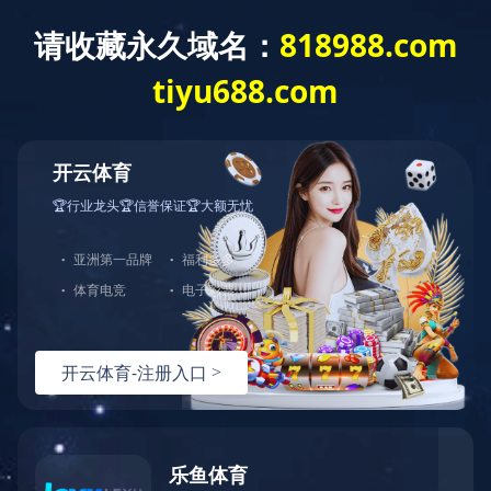
华瑞信息
石化资讯网
棉纺织信息网
CCFGroup
关于我们
操
首页
聚酯
再生
锦纶
氨
聚酯
再生
PTA
MEG
长丝
短纤
瓶片
切片
再生PE
锦纶
氨纶
CPL
AA
PA6
PA66
民用丝
工业丝
短纤
BDO
P