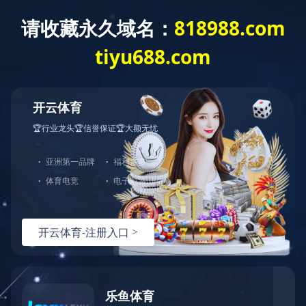
华瑞信息
石化资讯网
棉纺织信息网
CCFGroup
关于我们
操
首页
聚酯
再生
锦纶
氨
聚酯
再生
PTA
MEG
长丝
短纤
瓶片
切片
再生PE
锦纶
氨纶
CPL
AA
PA6
PA66
民用丝
工业丝
短纤
BDO
P