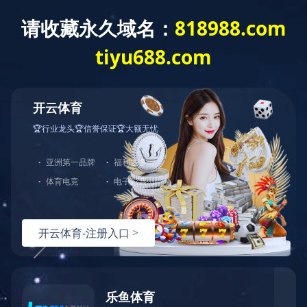
华瑞信息
石化资讯网
棉纺织信息网
CCFGroup
关于我们
操
首页
聚酯
再生
锦纶
氨
聚酯
再生
PTA
MEG
长丝
短纤
瓶片
切片
再生PE
锦纶
氨纶
CPL
AA
PA6
PA66
民用丝
工业丝
短纤
BDO
P