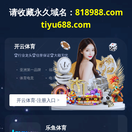
华瑞信息
石化资讯网
棉纺织信息网
CCFGroup
关于我们
操
首页
聚酯
再生
锦纶
氨纶
聚酯
再生
PTA
MEG
长丝
短纤
瓶片
切片
再生PE
锦纶
氨纶
CPL
AA
PA6
PA66
民用丝
工业丝
短纤
BDO
P
当前位置：
首页
>>
资讯
VIP报告
统计数据
20250827PTA期现利差表
20250826PTA期现利差表
CCF视点
20250825PTA期现利差表
市场观察