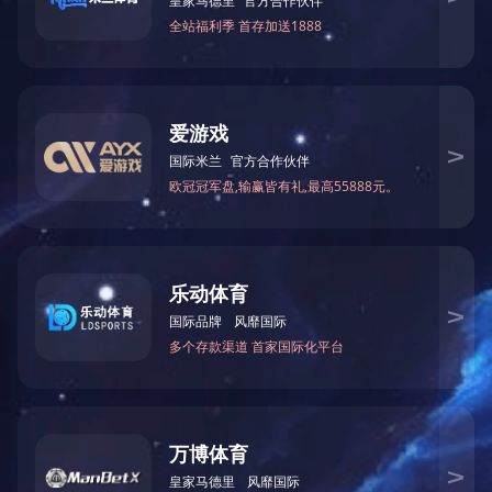
20250807PTA期现利差表
20250806PTA期现利差表
20250805PTA期现利差表
20250804PTA期现利差表
20250801PTA期现利差表
20250731PTA期现利差表
20250730PTA期现利差表
20250729PTA期现利差表
20250728PTA期现利差表
20250725PTA期现利差表
20250724PTA期现利差表
20250723PTA期现利差表